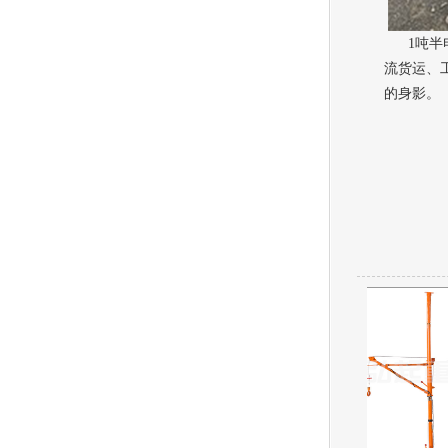
1吨半电
流货运、
的身影。