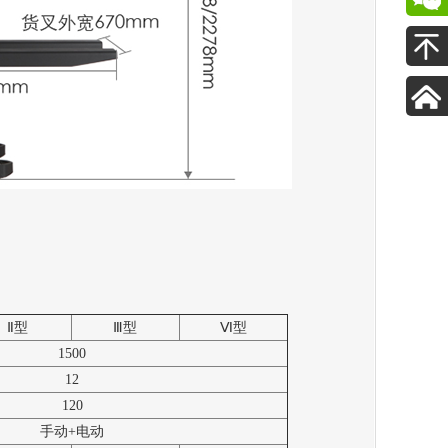
Ⅱ型
Ⅲ型
Ⅵ型
1500
12
120
手动+电动