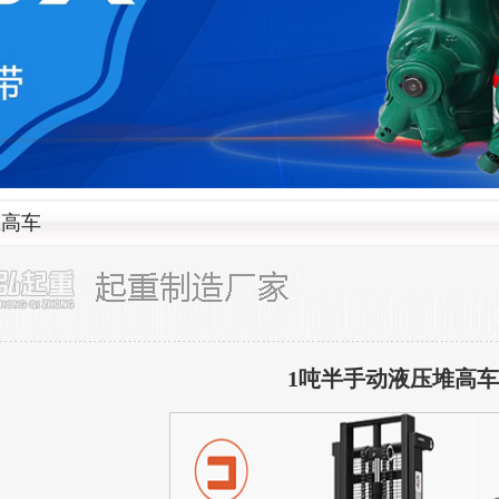
堆高车
1吨半手动液压堆高车