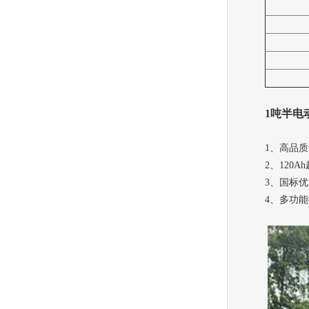
1吨半电
1、高品
2、120
3、国标
4、多功