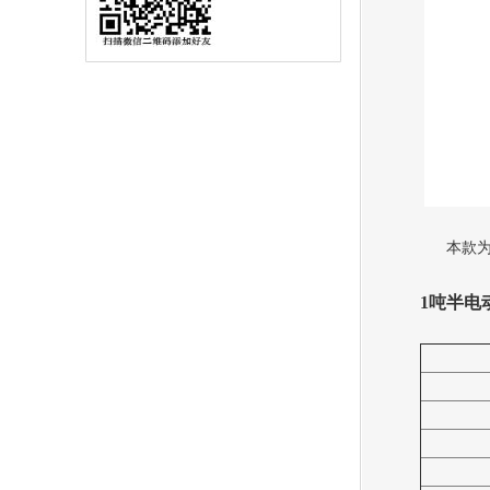
本款
1吨半电