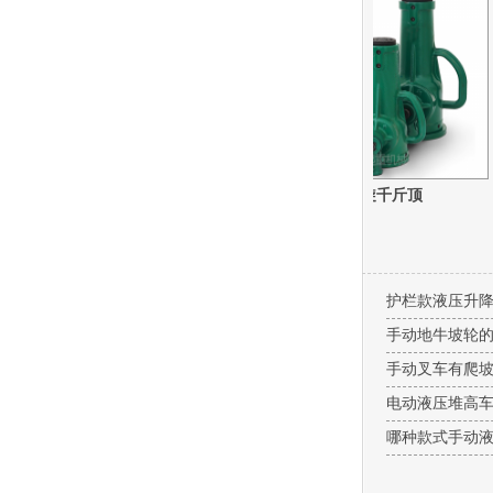
室内单柱吊运机
25吨螺旋千斤顶
护栏款液压升
手动地牛坡轮
手动叉车有爬
电动液压堆高
哪种款式手动