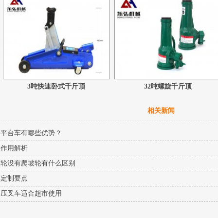
3吨快速卧式千斤顶
32吨螺旋千斤顶
相关新闻
降平台车有哪些优势？
的作用解析
坡轮没有爬坡轮有什么区别
车定制要点
液压叉车适合超市使用